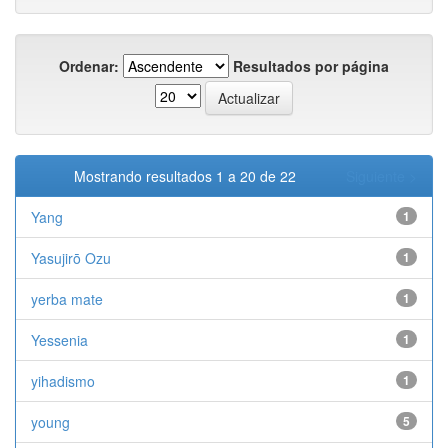
Ordenar:
Resultados por página
Mostrando resultados 1 a 20 de 22
Siguiente >
Yang
1
Yasujirō Ozu
1
yerba mate
1
Yessenia
1
yihadismo
1
young
5