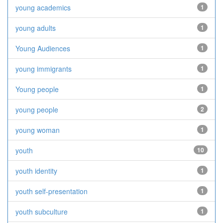
young academics
1
young adults
1
Young Audiences
1
young immigrants
1
Young people
1
young people
2
young woman
1
youth
10
youth identity
1
youth self-presentation
1
youth subculture
1