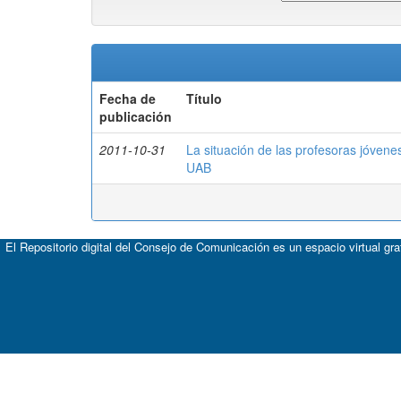
Fecha de
Título
publicación
2011-10-31
La situación de las profesoras jóvene
UAB
El Repositorio digital del Consejo de Comunicación es un espacio virtual gr