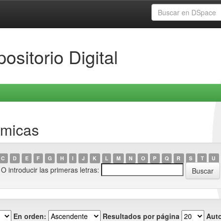
ositorio Digital
émicas
C
D
E
F
G
H
I
J
K
L
M
N
O
P
Q
R
S
T
U
O introducir las primeras letras:
En orden:
Resultados por página
Auto