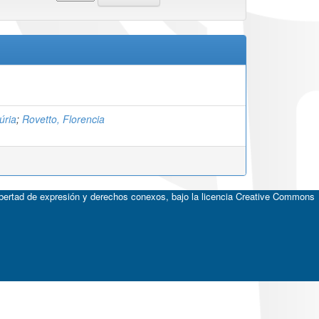
úria
;
Rovetto, Florencia
ibertad de expresión y derechos conexos, bajo la licencia
Creative Commons