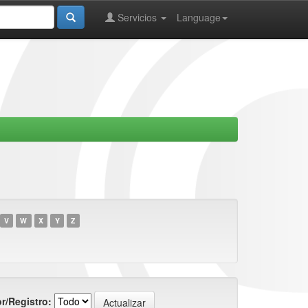
Servicios
Language
V
W
X
Y
Z
r/Registro: