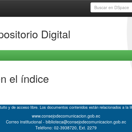
ositorio Digital
n el índice
atuito y de acceso libre. Los documentos contenidos están relacionados a la l
www.consejodecomunicacion.gob.ec
Correo institucional - biblioteca@consejodecomunicacion.gob.ec
Teléfono: 02-3938720, Ext. 2279