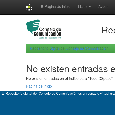
Skip
Página de inicio
Listar
Ayuda
navigation
Rep
Repositorio Digital de Consejo de Comunicacion
No existen entradas e
No existen entradas en el índice para "Todo DSpace".
Página de inicio
El Repositorio digital del Consejo de Comunicación es un espacio virtual gr