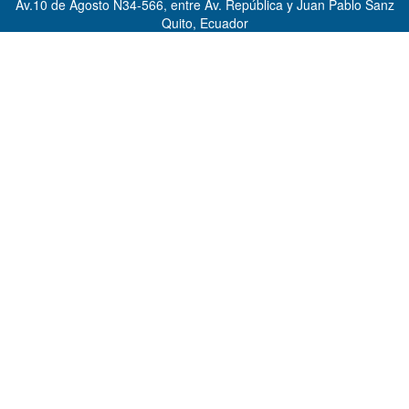
Av.10 de Agosto N34-566, entre Av. República y Juan Pablo Sanz
Quito, Ecuador