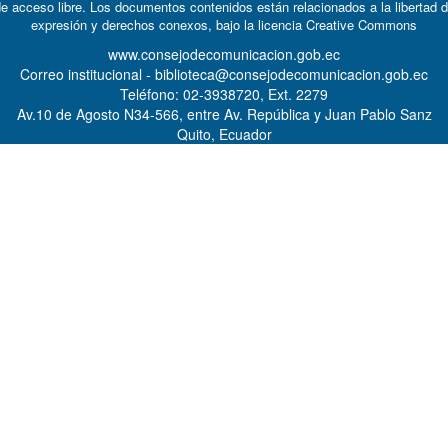
e acceso libre. Los documentos contenidos están relacionados a la libertad 
expresión y derechos conexos, bajo la licencia
Creative Commons
www.consejodecomunicacion.gob.ec
Correo institucional - biblioteca@consejodecomunicacion.gob.ec
Teléfono: 02-3938720, Ext. 2279
Av.10 de Agosto N34-566, entre Av. República y Juan Pablo Sanz
Quito, Ecuador