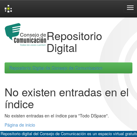
Skip
navigation
Repositorio
Digital
Repositorio Digital de Consejo de Comunicacion
No existen entradas en el
índice
No existen entradas en el índice para "Todo DSpace".
Página de inicio
 Repositorio digital del Consejo de Comunicación es un espacio virtual gratuit