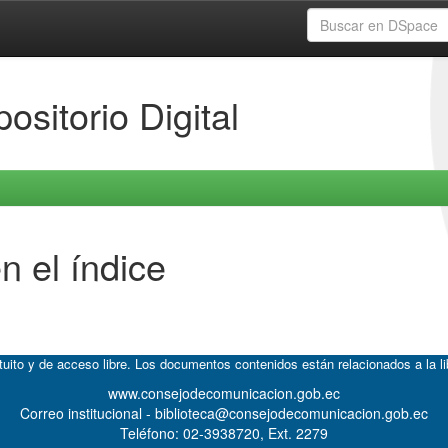
ositorio Digital
n el índice
atuito y de acceso libre. Los documentos contenidos están relacionados a la l
www.consejodecomunicacion.gob.ec
Correo institucional - biblioteca@consejodecomunicacion.gob.ec
Teléfono: 02-3938720, Ext. 2279