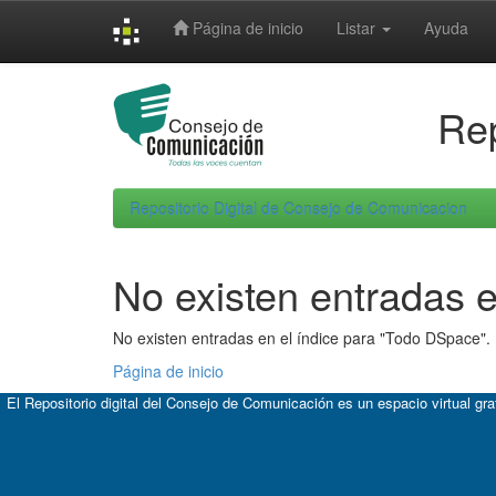
Skip
Página de inicio
Listar
Ayuda
navigation
Rep
Repositorio Digital de Consejo de Comunicacion
No existen entradas e
No existen entradas en el índice para "Todo DSpace".
Página de inicio
El Repositorio digital del Consejo de Comunicación es un espacio virtual gr