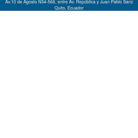
Av.10 de Agosto N34-566, entre Av. República y Juan Pablo Sanz
Quito, Ecuador