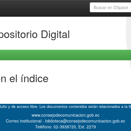
ositorio Digital
n el índice
atuito y de acceso libre. Los documentos contenidos están relacionados a la l
www.consejodecomunicacion.gob.ec
Correo institucional - biblioteca@consejodecomunicacion.gob.ec
Teléfono: 02-3938720, Ext. 2279