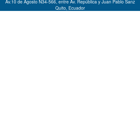
Av.10 de Agosto N34-566, entre Av. República y Juan Pablo Sanz
Quito, Ecuador