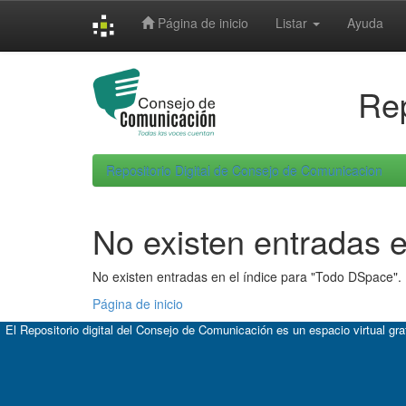
Skip
Página de inicio
Listar
Ayuda
navigation
Rep
Repositorio Digital de Consejo de Comunicacion
No existen entradas e
No existen entradas en el índice para "Todo DSpace".
Página de inicio
El Repositorio digital del Consejo de Comunicación es un espacio virtual gr