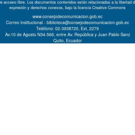
e acceso libre. Los documentos contenidos están relacionados a la libertad 
expresión y derechos conexos, bajo la licencia
Creative Commons
www.consejodecomunicacion.gob.ec
Correo institucional - biblioteca@consejodecomunicacion.gob.ec
Teléfono: 02-3938720, Ext. 2279
Av.10 de Agosto N34-566, entre Av. República y Juan Pablo Sanz
Quito, Ecuador