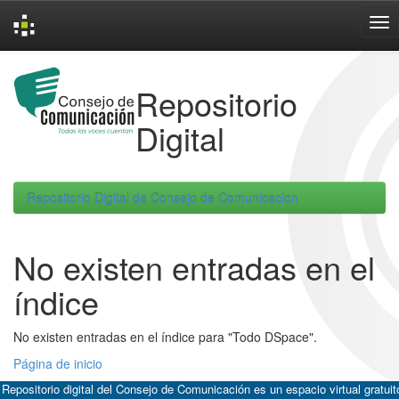
Skip
navigation
Repositorio
Digital
Repositorio Digital de Consejo de Comunicacion
No existen entradas en el
índice
No existen entradas en el índice para "Todo DSpace".
Página de inicio
 Repositorio digital del Consejo de Comunicación es un espacio virtual gratuit