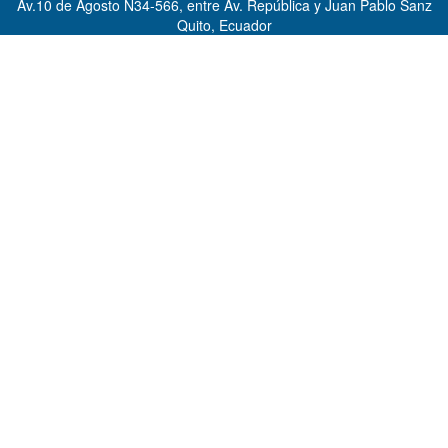
Av.10 de Agosto N34-566, entre Av. República y Juan Pablo Sanz
Quito, Ecuador