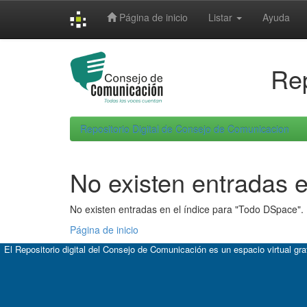
Skip
Página de inicio
Listar
Ayuda
navigation
Rep
Repositorio Digital de Consejo de Comunicacion
No existen entradas e
No existen entradas en el índice para "Todo DSpace".
Página de inicio
El Repositorio digital del Consejo de Comunicación es un espacio virtual gr