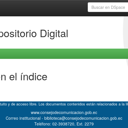
ositorio Digital
n el índice
atuito y de acceso libre. Los documentos contenidos están relacionados a la l
www.consejodecomunicacion.gob.ec
Correo institucional - biblioteca@consejodecomunicacion.gob.ec
Teléfono: 02-3938720, Ext. 2279