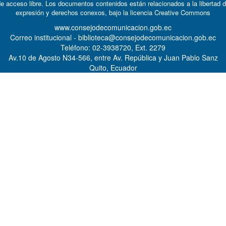
e acceso libre. Los documentos contenidos están relacionados a la libertad 
expresión y derechos conexos, bajo la licencia
Creative Commons
www.consejodecomunicacion.gob.ec
Correo institucional - biblioteca@consejodecomunicacion.gob.ec
Teléfono: 02-3938720, Ext. 2279
Av.10 de Agosto N34-566, entre Av. República y Juan Pablo Sanz
Quito, Ecuador