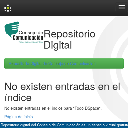
Skip
navigation
Repositorio
Digital
Repositorio Digital de Consejo de Comunicacion
No existen entradas en el
índice
No existen entradas en el índice para "Todo DSpace".
Página de inicio
 Repositorio digital del Consejo de Comunicación es un espacio virtual gratuit