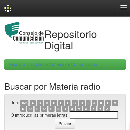
Skip
navigation
Repositorio
Digital
Repositorio Digital de Consejo de Comunicacion
Buscar por Materia radio
Ir a:
0-9
A
B
C
D
E
F
G
H
I
J
K
L
M
N
O
P
Q
R
S
T
U
V
W
X
Y
Z
O introducir las primeras letras: