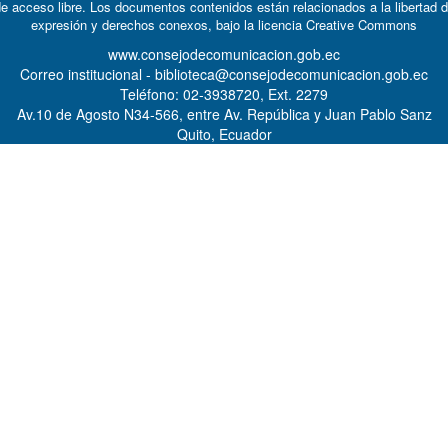
e acceso libre. Los documentos contenidos están relacionados a la libertad 
expresión y derechos conexos, bajo la licencia
Creative Commons
www.consejodecomunicacion.gob.ec
Correo institucional - biblioteca@consejodecomunicacion.gob.ec
Teléfono: 02-3938720, Ext. 2279
Av.10 de Agosto N34-566, entre Av. República y Juan Pablo Sanz
Quito, Ecuador