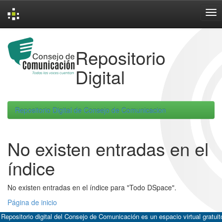
Skip
navigation
Repositorio
Digital
Repositorio Digital de Consejo de Comunicacion
No existen entradas en el
índice
No existen entradas en el índice para "Todo DSpace".
Página de inicio
 Repositorio digital del Consejo de Comunicación es un espacio virtual gratuit