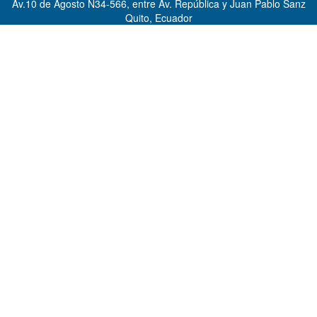
Av.10 de Agosto N34-566, entre Av. República y Juan Pablo Sanz
Quito, Ecuador