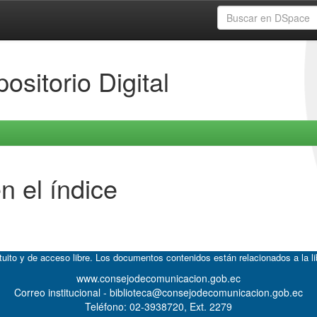
ositorio Digital
n el índice
atuito y de acceso libre. Los documentos contenidos están relacionados a la l
www.consejodecomunicacion.gob.ec
Correo institucional - biblioteca@consejodecomunicacion.gob.ec
Teléfono: 02-3938720, Ext. 2279