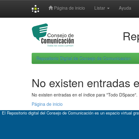
Skip
Página de inicio
Listar
Ayuda
navigation
Rep
Repositorio Digital de Consejo de Comunicacion
No existen entradas e
No existen entradas en el índice para "Todo DSpace".
Página de inicio
El Repositorio digital del Consejo de Comunicación es un espacio virtual gr