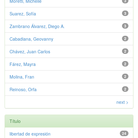
Moretti, Michelle
3
Suarez, Sofía
3
Zambrano Álvarez, Diego A.
3
Cabadiana, Geovanny
2
Chávez, Juan Carlos
2
Fárez, Mayra
2
Molina, Fran
2
Reinoso, Orfa
2
next >
Título
libertad de expresión
24