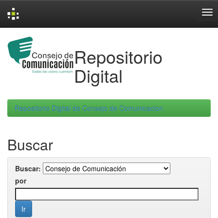
Skip
navigation
Repositorio
Digital
Repositorio Digital de Consejo de Comunicacion
Buscar
Buscar:
por