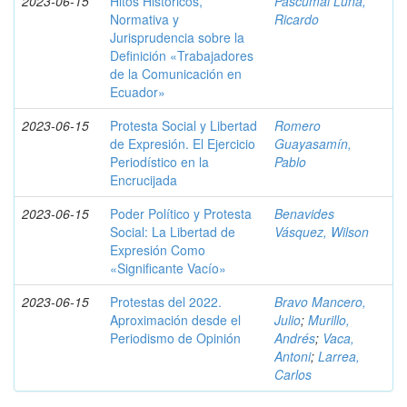
2023-06-15
Hitos Históricos,
Pascumal Luna,
Normativa y
Ricardo
Jurisprudencia sobre la
Definición «Trabajadores
de la Comunicación en
Ecuador»
2023-06-15
Protesta Social y Libertad
Romero
de Expresión. El Ejercicio
Guayasamín,
Periodístico en la
Pablo
Encrucijada
2023-06-15
Poder Político y Protesta
Benavides
Social: La Libertad de
Vásquez, Wilson
Expresión Como
«Significante Vacío»
2023-06-15
Protestas del 2022.
Bravo Mancero,
Aproximación desde el
Julio
;
Murillo,
Periodismo de Opinión
Andrés
;
Vaca,
Antoni
;
Larrea,
Carlos