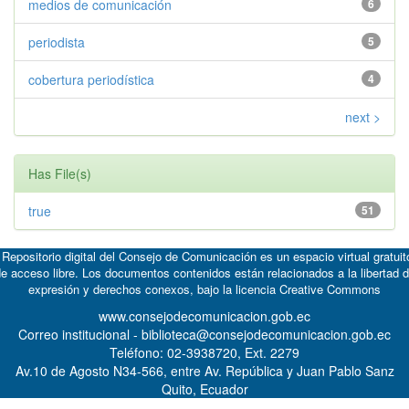
medios de comunicación
6
periodista
5
cobertura periodística
4
next >
Has File(s)
true
51
 Repositorio digital del Consejo de Comunicación es un espacio virtual gratuit
e acceso libre. Los documentos contenidos están relacionados a la libertad 
expresión y derechos conexos, bajo la licencia
Creative Commons
www.consejodecomunicacion.gob.ec
Correo institucional - biblioteca@consejodecomunicacion.gob.ec
Teléfono: 02-3938720, Ext. 2279
Av.10 de Agosto N34-566, entre Av. República y Juan Pablo Sanz
Quito, Ecuador