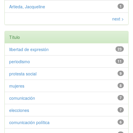
Artieda, Jacqueline
1
next >
Título
libertad de expresión
23
periodismo
11
protesta social
9
mujeres
8
comunicación
7
elecciones
7
comunicación política
6