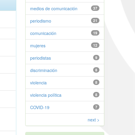
medios de comunicación
37
periodismo
21
comunicación
19
mujeres
12
periodistas
9
discriminación
8
violencia
8
violencia política
8
COVID-19
7
next >