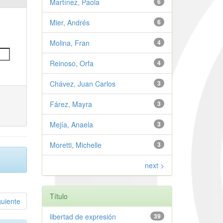
Martínez, Paola
6
Mier, Andrés
6
Molina, Fran
4
Reinoso, Orfa
4
Chávez, Juan Carlos
3
Fárez, Mayra
3
Mejía, Anaela
3
Moretti, Michelle
3
next >
Título
guiente
libertad de expresión
39