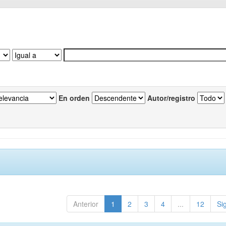
En orden
Autor/registro
Anterior
1
2
3
4
...
12
Si