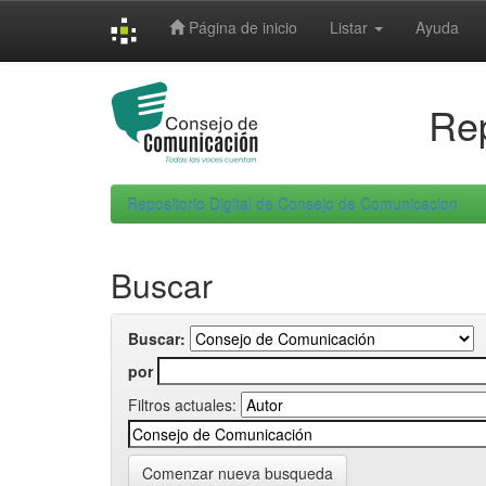
Skip
Página de inicio
Listar
Ayuda
navigation
Rep
Repositorio Digital de Consejo de Comunicacion
Buscar
Buscar:
por
Filtros actuales:
Comenzar nueva busqueda