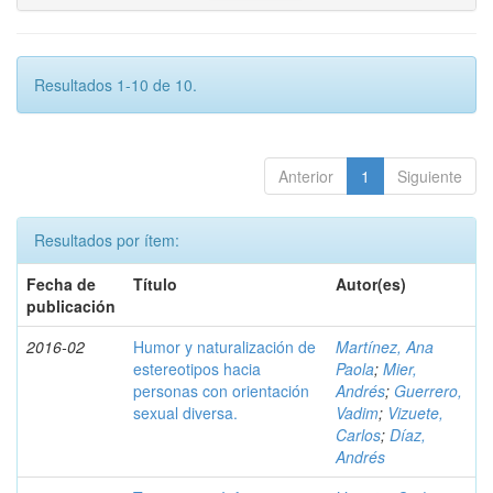
Resultados 1-10 de 10.
Anterior
1
Siguiente
Resultados por ítem:
Fecha de
Título
Autor(es)
publicación
2016-02
Humor y naturalización de
Martínez, Ana
estereotipos hacia
Paola
;
Mier,
personas con orientación
Andrés
;
Guerrero,
sexual diversa.
Vadim
;
Vizuete,
Carlos
;
Díaz,
Andrés