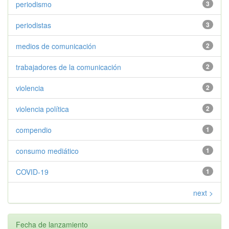
periodismo
3
periodistas
3
medios de comunicación
2
trabajadores de la comunicación
2
violencia
2
violencia política
2
compendio
1
consumo mediático
1
COVID-19
1
next >
Fecha de lanzamiento