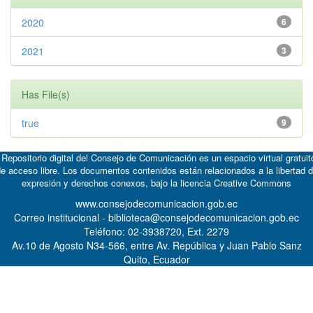
2020
6
2021
3
Has File(s)
true
9
 Repositorio digital del Consejo de Comunicación es un espacio virtual gratuit
e acceso libre. Los documentos contenidos están relacionados a la libertad 
expresión y derechos conexos, bajo la licencia
Creative Commons
www.consejodecomunicacion.gob.ec
Correo institucional - biblioteca@consejodecomunicacion.gob.ec
Teléfono: 02-3938720, Ext. 2279
Av.10 de Agosto N34-566, entre Av. República y Juan Pablo Sanz
Quito, Ecuador