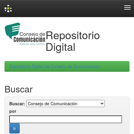
Skip
navigation
Repositorio
Digital
Repositorio Digital de Consejo de Comunicacion
Buscar
Buscar:
por