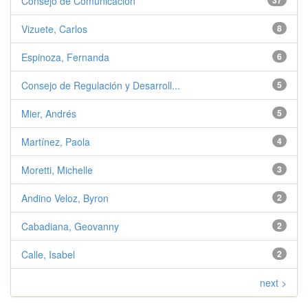
Consejo de Comunicación
37
Vizuete, Carlos
8
Espinoza, Fernanda
6
Consejo de Regulación y Desarroll...
5
Mier, Andrés
5
Martínez, Paola
4
Moretti, Michelle
3
Andino Veloz, Byron
2
Cabadiana, Geovanny
2
Calle, Isabel
2
next >