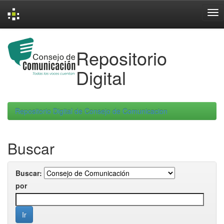
Skip
navigation
Repositorio
Digital
Repositorio Digital de Consejo de Comunicacion
Buscar
Buscar:
por