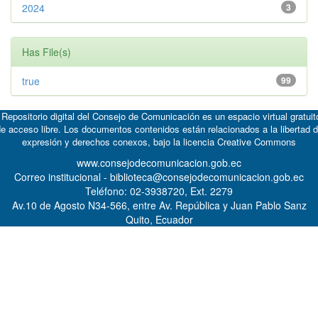
2024
3
Has File(s)
true
99
 Repositorio digital del Consejo de Comunicación es un espacio virtual gratuit
e acceso libre. Los documentos contenidos están relacionados a la libertad 
expresión y derechos conexos, bajo la licencia
Creative Commons
www.consejodecomunicacion.gob.ec
Correo institucional - biblioteca@consejodecomunicacion.gob.ec
Teléfono: 02-3938720, Ext. 2279
Av.10 de Agosto N34-566, entre Av. República y Juan Pablo Sanz
Quito, Ecuador