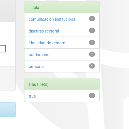
Título
comunicación institucional
1
discurso rectoral
1
identidad de género
1
patriarcado
1
persona
1
Has File(s)
true
1