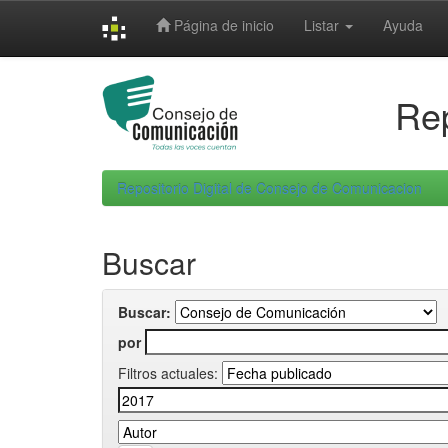
Skip
Página de inicio
Listar
Ayuda
navigation
Rep
Repositorio Digital de Consejo de Comunicacion
Buscar
Buscar:
por
Filtros actuales: