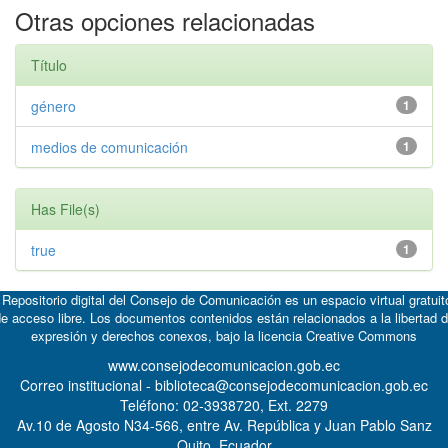
Otras opciones relacionadas
Título
género
1
medios de comunicación
1
Has File(s)
true
1
 Repositorio digital del Consejo de Comunicación es un espacio virtual gratuit
e acceso libre. Los documentos contenidos están relacionados a la libertad 
expresión y derechos conexos, bajo la licencia
Creative Commons
www.consejodecomunicacion.gob.ec
Correo institucional - biblioteca@consejodecomunicacion.gob.ec
Teléfono: 02-3938720, Ext. 2279
Av.10 de Agosto N34-566, entre Av. República y Juan Pablo Sanz
Quito, Ecuador