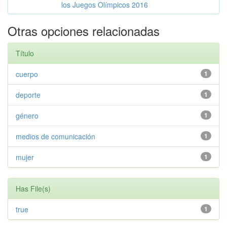
los Juegos Olímpicos 2016
Otras opciones relacionadas
Título
cuerpo
1
deporte
1
género
1
medios de comunicación
1
mujer
1
Has File(s)
true
1