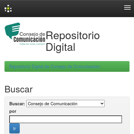
Skip
navigation
Repositorio
Digital
Repositorio Digital de Consejo de Comunicacion
Buscar
Buscar:
por