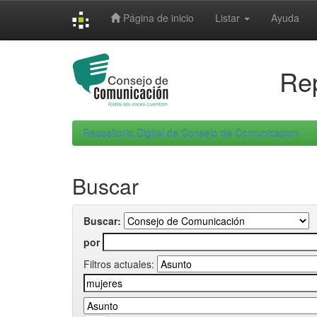
Skip
Página de inicio
Listar
Ayuda
navigation
Rep
Repositorio Digital de Consejo de Comunicacion
Buscar
Buscar:
por
Filtros actuales: