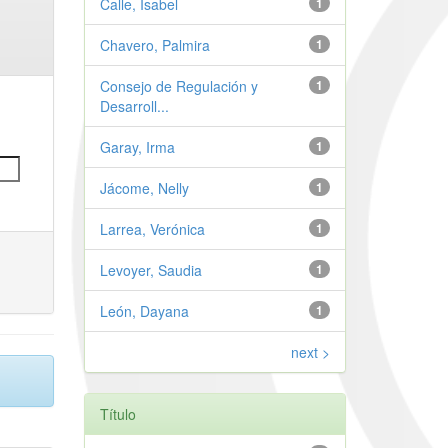
Calle, Isabel
1
Chavero, Palmira
1
Consejo de Regulación y
1
Desarroll...
Garay, Irma
1
Jácome, Nelly
1
Larrea, Verónica
1
Levoyer, Saudia
1
León, Dayana
1
next >
Título