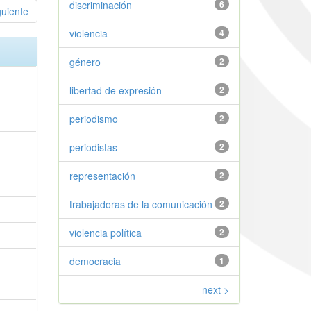
discriminación
6
guiente
violencia
4
género
2
libertad de expresión
2
periodismo
2
periodistas
2
representación
2
trabajadoras de la comunicación
2
violencia política
2
democracia
1
next >