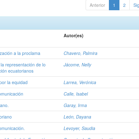
Anterior
1
2
Si
Autor(es)
lización a la proclama
Chavero, Palmira
 la representación de lo
Jácome, Nelly
ión ecuatorianos
por la equidad
Larrea, Verónica
comunicación
Calle, Isabel
cano.
Garay, Irma
toriano
León, Dayana
comunicación.
Levoyer, Saudia