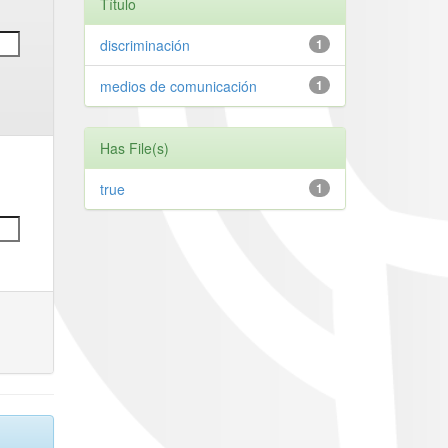
Título
discriminación
1
medios de comunicación
1
Has File(s)
true
1