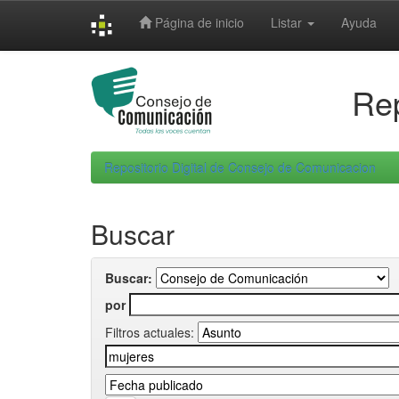
Skip
Página de inicio
Listar
Ayuda
navigation
Rep
Repositorio Digital de Consejo de Comunicacion
Buscar
Buscar:
por
Filtros actuales: