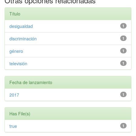
Otras opciones relacionadas
Título
desigualdad
1
discriminación
1
género
1
televisión
1
Fecha de lanzamiento
2017
1
Has File(s)
true
1