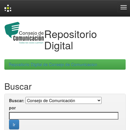
Skip
navigation
Repositorio
Digital
Repositorio Digital de Consejo de Comunicacion
Buscar
Buscar:
por