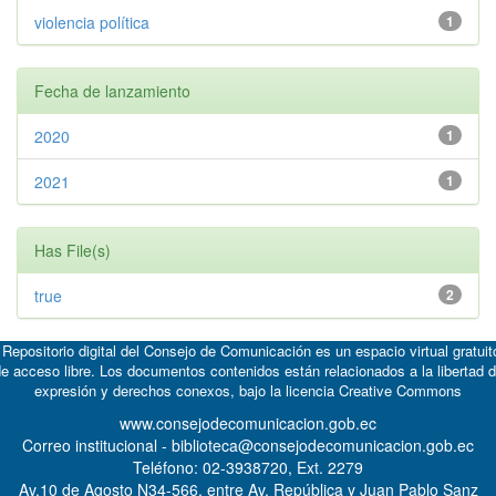
violencia política
1
Fecha de lanzamiento
2020
1
2021
1
Has File(s)
true
2
 Repositorio digital del Consejo de Comunicación es un espacio virtual gratuit
e acceso libre. Los documentos contenidos están relacionados a la libertad 
expresión y derechos conexos, bajo la licencia
Creative Commons
www.consejodecomunicacion.gob.ec
Correo institucional - biblioteca@consejodecomunicacion.gob.ec
Teléfono: 02-3938720, Ext. 2279
Av.10 de Agosto N34-566, entre Av. República y Juan Pablo Sanz