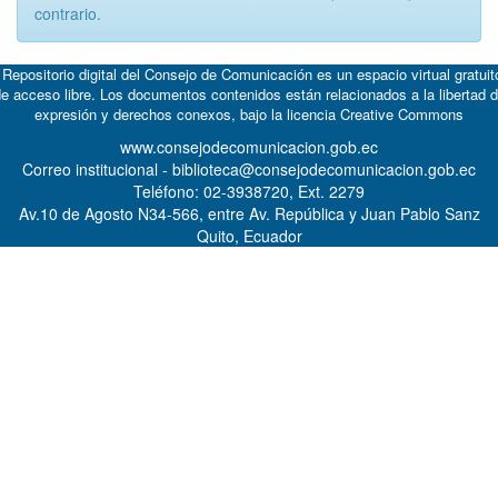
contrario.
 Repositorio digital del Consejo de Comunicación es un espacio virtual gratuit
e acceso libre. Los documentos contenidos están relacionados a la libertad 
expresión y derechos conexos, bajo la licencia
Creative Commons
www.consejodecomunicacion.gob.ec
Correo institucional - biblioteca@consejodecomunicacion.gob.ec
Teléfono: 02-3938720, Ext. 2279
Av.10 de Agosto N34-566, entre Av. República y Juan Pablo Sanz
Quito, Ecuador