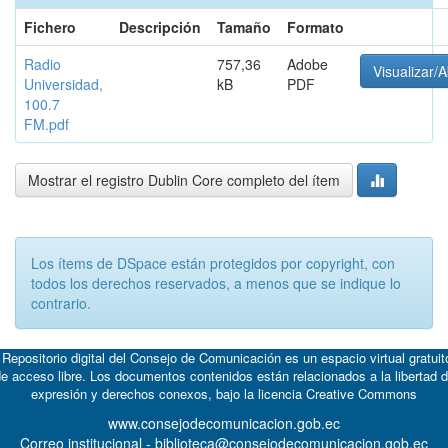
Fichero
Descripción
Tamaño
Formato
Radio
757,36
Adobe
Visualizar/A
Universidad,
kB
PDF
100.7
FM.pdf
Mostrar el registro Dublin Core completo del ítem
Los ítems de DSpace están protegidos por copyright, con
todos los derechos reservados, a menos que se indique lo
contrario.
 Repositorio digital del Consejo de Comunicación es un espacio virtual gratuit
e acceso libre. Los documentos contenidos están relacionados a la libertad 
expresión y derechos conexos, bajo la licencia
Creative Commons
www.consejodecomunicacion.gob.ec
Correo institucional - biblioteca@consejodecomunicacion.gob.ec