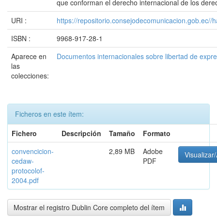
que conforman el derecho internacional de los der
URI :
https://repositorio.consejodecomunicacion.gob.e
ISBN :
9968-917-28-1
Aparece en
Documentos internacionales sobre libertad de expr
las
colecciones:
Ficheros en este ítem:
Fichero
Descripción
Tamaño
Formato
convencicion-
2,89 MB
Adobe
Visualizar/
cedaw-
PDF
protocolof-
2004.pdf
Mostrar el registro Dublin Core completo del ítem