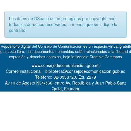
Los ítems de DSpace están protegidos por copyright, con
todos los derechos reservados, a menos que se indique lo
contrario.
 Repositorio digital del Consejo de Comunicación es un espacio virtual gratuit
e acceso libre. Los documentos contenidos están relacionados a la libertad 
expresión y derechos conexos, bajo la licencia
Creative Commons
www.consejodecomunicacion.gob.ec
Correo institucional - biblioteca@consejodecomunicacion.gob.ec
Teléfono: 02-3938720, Ext. 2279
Av.10 de Agosto N34-566, entre Av. República y Juan Pablo Sanz
Quito, Ecuador