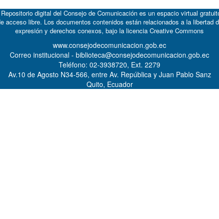
 Repositorio digital del Consejo de Comunicación es un espacio virtual gratuit
e acceso libre. Los documentos contenidos están relacionados a la libertad 
expresión y derechos conexos, bajo la licencia
Creative Commons
www.consejodecomunicacion.gob.ec
Correo institucional - biblioteca@consejodecomunicacion.gob.ec
Teléfono: 02-3938720, Ext. 2279
Av.10 de Agosto N34-566, entre Av. República y Juan Pablo Sanz
Quito, Ecuador