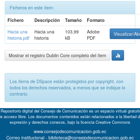
Ficheros en este ítem:
Fichero
Descripción
Tamaño
Formato
Hacia una
Hacia una
103,99
Adobe
Visualizar/Abr
historia.pdf
historia
kB
PDF
Mostrar el registro Dublin Core completo del ítem
Los ítems de DSpace están protegidos por copyright, con
todos los derechos reservados, a menos que se indique lo
contrario.
 Repositorio digital del Consejo de Comunicación es un espacio virtual gratuit
e acceso libre. Los documentos contenidos están relacionados a la libertad 
expresión y derechos conexos, bajo la licencia
Creative Commons
www.consejodecomunicacion.gob.ec
Correo institucional - biblioteca@consejodecomunicacion.gob.ec