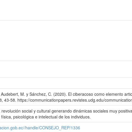
udebert, M. y Sánchez, C. (2020). El ciberacoso como elemento articu
, 43-58. https://communicationpapers.revistes.udg.edu/communication
revolución social y cultural generando dinámicas sociales muy positi
física, psicológica e intelectual de los individuos.
nicacion.gob.ec//handle/CONSEJO_REP/1336