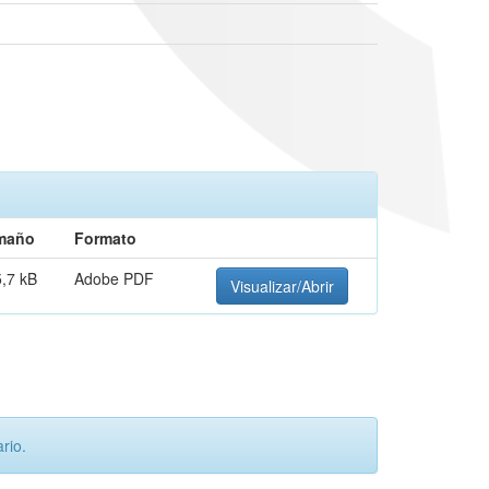
maño
Formato
,7 kB
Adobe PDF
Visualizar/Abrir
rio.