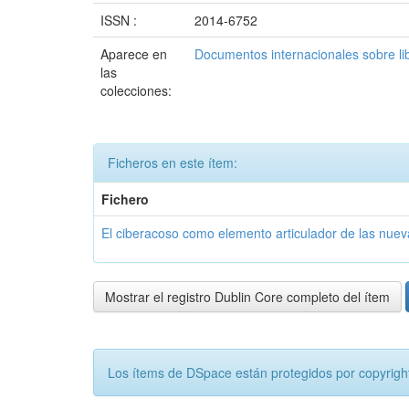
ISSN :
2014-6752
Aparece en
Documentos internacionales sobre li
las
colecciones:
Ficheros en este ítem:
Fichero
El ciberacoso como elemento articulador de las nueva
Mostrar el registro Dublin Core completo del ítem
Los ítems de DSpace están protegidos por copyright