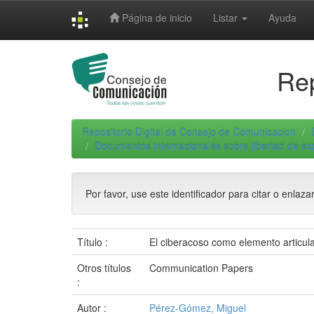
Skip
Página de inicio
Listar
Ayuda
navigation
Rep
Repositorio Digital de Consejo de Comunicacion
Documentos internacionales sobre libertad de e
Por favor, use este identificador para citar o enlaza
Título :
El ciberacoso como elemento articula
Otros títulos
Communication Papers
:
Autor :
Pérez-Gómez, Miguel