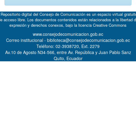
 Repositorio digital del Consejo de Comunicación es un espacio virtual gratuit
e acceso libre. Los documentos contenidos están relacionados a la libertad 
expresión y derechos conexos, bajo la licencia
Creative Commons
www.consejodecomunicacion.gob.ec
Correo institucional - biblioteca@consejodecomunicacion.gob.ec
Teléfono: 02-3938720, Ext. 2279
Av.10 de Agosto N34-566, entre Av. República y Juan Pablo Sanz
Quito, Ecuador