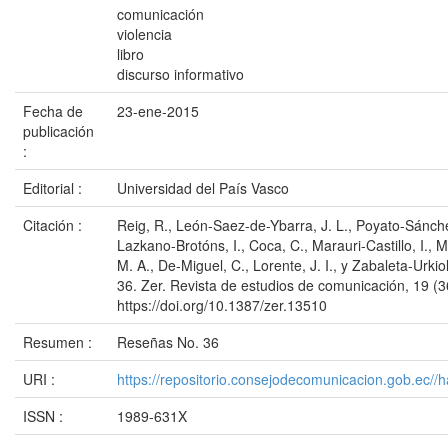
comunicación
violencia
libro
discurso informativo
Fecha de
23-ene-2015
publicación
:
Editorial :
Universidad del País Vasco
Citación :
Reig, R., León-Saez-de-Ybarra, J. L., Poyato-Sánchez
Lazkano-Brotóns, I., Coca, C., Marauri-Castillo, I., 
M. A., De-Miguel, C., Lorente, J. I., y Zabaleta-Urki
36. Zer. Revista de estudios de comunicación, 19 (3
https://doi.org/10.1387/zer.13510
Resumen :
Reseñas No. 36
URI :
https://repositorio.consejodecomunicacion.gob.e
ISSN :
1989-631X