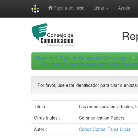
Skip
Página de inicio
Listar
Ayuda
navigation
Rep
Repositorio Digital de Consejo de Comunicacion
Documentos internacionales sobre libertad de e
Por favor, use este identificador para citar o enlaza
Título :
Las redes sociales virtuales, t
Otros títulos :
Communication Papers
Autor :
Cobos Cobos, Tania Lucía