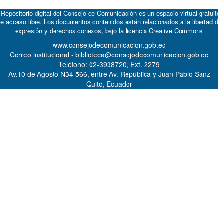
 Repositorio digital del Consejo de Comunicación es un espacio virtual gratuit
e acceso libre. Los documentos contenidos están relacionados a la libertad 
expresión y derechos conexos, bajo la licencia
Creative Commons
www.consejodecomunicacion.gob.ec
Correo institucional - biblioteca@consejodecomunicacion.gob.ec
Teléfono: 02-3938720, Ext. 2279
Av.10 de Agosto N34-566, entre Av. República y Juan Pablo Sanz
Quito, Ecuador