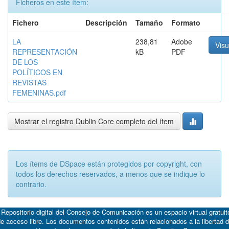
Ficheros en este ítem:
Fichero
Descripción
Tamaño
Formato
LA
238,81
Adobe
Visu
REPRESENTACIÓN
kB
PDF
DE LOS
POLÍTICOS EN
REVISTAS
FEMENINAS.pdf
Mostrar el registro Dublin Core completo del ítem
Los ítems de DSpace están protegidos por copyright, con
todos los derechos reservados, a menos que se indique lo
contrario.
 Repositorio digital del Consejo de Comunicación es un espacio virtual gratuit
e acceso libre. Los documentos contenidos están relacionados a la libertad 