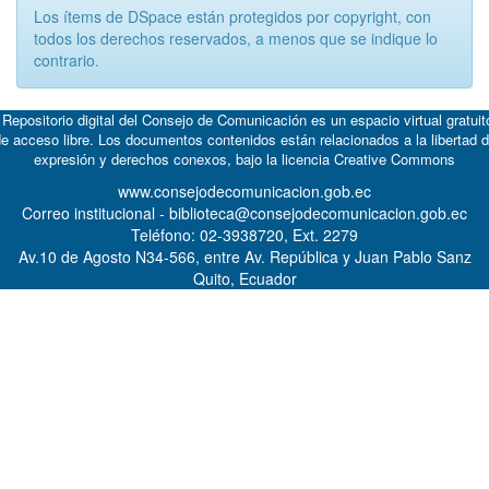
Los ítems de DSpace están protegidos por copyright, con
todos los derechos reservados, a menos que se indique lo
contrario.
 Repositorio digital del Consejo de Comunicación es un espacio virtual gratuit
e acceso libre. Los documentos contenidos están relacionados a la libertad 
expresión y derechos conexos, bajo la licencia
Creative Commons
www.consejodecomunicacion.gob.ec
Correo institucional - biblioteca@consejodecomunicacion.gob.ec
Teléfono: 02-3938720, Ext. 2279
Av.10 de Agosto N34-566, entre Av. República y Juan Pablo Sanz
Quito, Ecuador