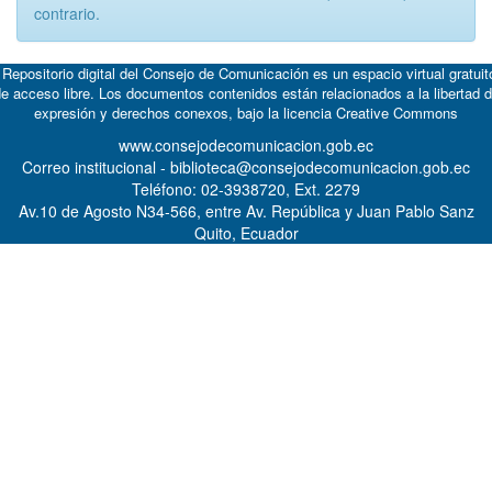
contrario.
 Repositorio digital del Consejo de Comunicación es un espacio virtual gratuit
e acceso libre. Los documentos contenidos están relacionados a la libertad 
expresión y derechos conexos, bajo la licencia
Creative Commons
www.consejodecomunicacion.gob.ec
Correo institucional - biblioteca@consejodecomunicacion.gob.ec
Teléfono: 02-3938720, Ext. 2279
Av.10 de Agosto N34-566, entre Av. República y Juan Pablo Sanz
Quito, Ecuador