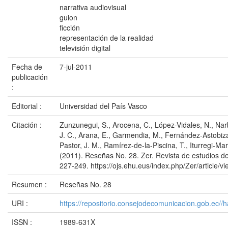
narrativa audiovisual
guion
ficción
representación de la realidad
televisión digital
Fecha de
7-jul-2011
publicación
:
Editorial :
Universidad del País Vasco
Citación :
Zunzunegui, S., Arocena, C., López-Vidales, N., Nar
J. C., Arana, E., Garmendia, M., Fernández-Astobiza,
Pastor, J. M., Ramírez-de-la-Piscina, T., Iturregi-Ma
(2011). Reseñas No. 28. Zer. Revista de estudios d
227-249. https://ojs.ehu.eus/index.php/Zer/article/v
Resumen :
Reseñas No. 28
URI :
https://repositorio.consejodecomunicacion.gob.e
ISSN :
1989-631X