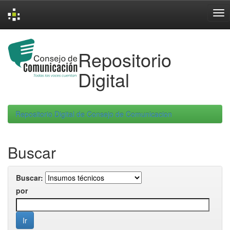
Skip
navigation
Repositorio
Digital
Repositorio Digital de Consejo de Comunicacion
Buscar
Buscar:
por