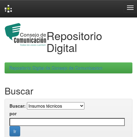
Skip
navigation
Repositorio
Digital
Repositorio Digital de Consejo de Comunicacion
Buscar
Buscar:
por