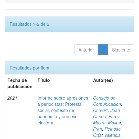
Resultados 1-2 de 2.
Anterior
1
Siguiente
Resultados por ítem:
Fecha de
Título
Autor(es)
publicación
2021
Informe sobre agresiones
Consejo de
a periodistas: Protesta
Comunicación
;
social, contexto de
Chávez, Juan
pandemia y proceso
Carlos
;
Fárez,
electoral
Mayra
;
Molina,
Fran
;
Reinoso,
Orfa
;
Valencia,