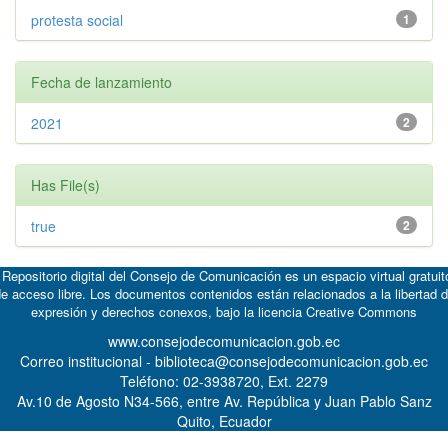
protesta social
1
Fecha de lanzamiento
2021
2
Has File(s)
true
2
 Repositorio digital del Consejo de Comunicación es un espacio virtual gratuit
e acceso libre. Los documentos contenidos están relacionados a la libertad 
expresión y derechos conexos, bajo la licencia
Creative Commons
www.consejodecomunicacion.gob.ec
Correo institucional - biblioteca@consejodecomunicacion.gob.ec
Teléfono: 02-3938720, Ext. 2279
Av.10 de Agosto N34-566, entre Av. República y Juan Pablo Sanz
Quito, Ecuador