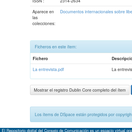
ISSN :
2314-2634
Aparece en
Documentos internacionales sobre lib
las
colecciones:
Ficheros en este ítem:
Fichero
Descripci
La entrevista.pdf
La entrevi
Mostrar el registro Dublin Core completo del ítem
Los ítems de DSpace están protegidos por copyright
El Repositorio digital del Consejo de Comunicación es un espacio virtual gr