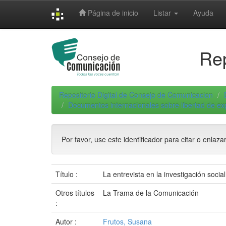
Skip
Página de inicio
Listar
Ayuda
navigation
Rep
Repositorio Digital de Consejo de Comunicacion
Documentos internacionales sobre libertad de e
Por favor, use este identificador para citar o enlaza
Título :
La entrevista en la investigación social
Otros títulos
La Trama de la Comunicación
:
Autor :
Frutos, Susana