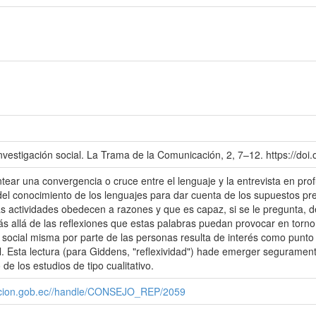
investigación social. La Trama de la Comunicación, 2, 7–12. https://doi.
antear una convergencia o cruce entre el lenguaje y la entrevista en pro
del conocimiento de los lenguajes para dar cuenta de los supuestos pre
s actividades obedecen a razones y que es capaz, si se le pregunta, 
Más allá de las reflexiones que estas palabras puedan provocar en torno 
da social misma por parte de las personas resulta de interés como punto
al. Esta lectura (para Giddens, "reflexividad") hade emerger seguramente
de los estudios de tipo cualitativo.
cacion.gob.ec//handle/CONSEJO_REP/2059