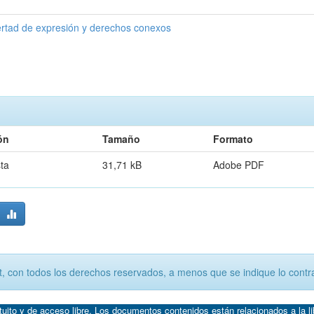
ertad de expresión y derechos conexos
ón
Tamaño
Formato
sta
31,71 kB
Adobe PDF
, con todos los derechos reservados, a menos que se indique lo contra
atuito y de acceso libre. Los documentos contenidos están relacionados a la l