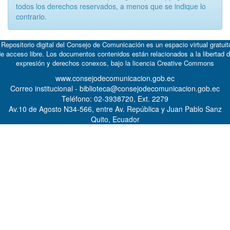
todos los derechos reservados, a menos que se indique lo
contrario.
 Repositorio digital del Consejo de Comunicación es un espacio virtual gratuit
e acceso libre. Los documentos contenidos están relacionados a la libertad 
expresión y derechos conexos, bajo la licencia
Creative Commons
www.consejodecomunicacion.gob.ec
Correo institucional - biblioteca@consejodecomunicacion.gob.ec
Teléfono: 02-3938720, Ext. 2279
Av.10 de Agosto N34-566, entre Av. República y Juan Pablo Sanz
Quito, Ecuador