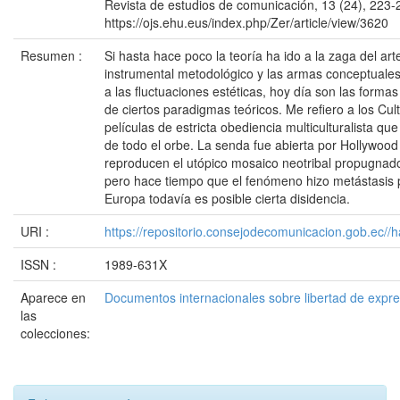
Revista de estudios de comunicación, 13 (24), 223-
https://ojs.ehu.eus/index.php/Zer/article/view/3620
Resumen :
Si hasta hace poco la teoría ha ido a la zaga del art
instrumental metodológico y las armas conceptual
a las fluctuaciones estéticas, hoy día son las formas
de ciertos paradigmas teóricos. Me refiero a los Cult
películas de estricta obediencia multiculturalista qu
de todo el orbe. La senda fue abierta por Hollywood
reproducen el utópico mosaico neotribal propugnado 
pero hace tiempo que el fenómeno hizo metástasis p
Europa todavía es posible cierta disidencia.
URI :
https://repositorio.consejodecomunicacion.gob.e
ISSN :
1989-631X
Aparece en
Documentos internacionales sobre libertad de expr
las
colecciones: