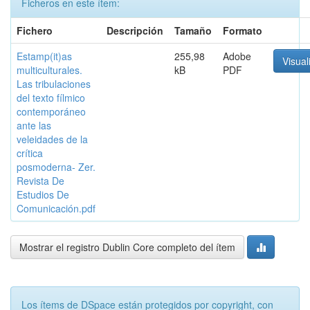
Ficheros en este ítem:
Fichero
Descripción
Tamaño
Formato
Estamp(it)as
255,98
Adobe
Visual
multiculturales.
kB
PDF
Las tribulaciones
del texto fílmico
contemporáneo
ante las
veleidades de la
crítica
posmoderna- Zer.
Revista De
Estudios De
Comunicación.pdf
Mostrar el registro Dublin Core completo del ítem
Los ítems de DSpace están protegidos por copyright, con