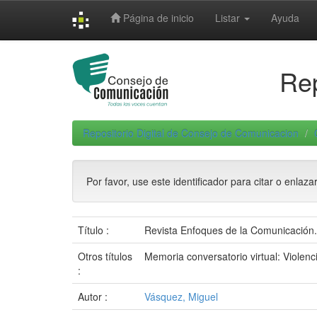
Skip
Página de inicio
Listar
Ayuda
navigation
Rep
Repositorio Digital de Consejo de Comunicacion
Por favor, use este identificador para citar o enlaza
Título :
Revista Enfoques de la Comunicación.
Otros títulos
Memoria conversatorio virtual: Violenci
:
Autor :
Vásquez, Miguel