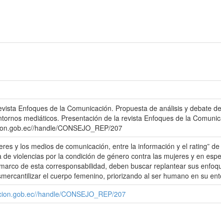
evista Enfoques de la Comunicación. Propuesta de análisis y debate d
n entornos mediáticos. Presentación de la revista Enfoques de la Comun
acion.gob.ec//handle/CONSEJO_REP/207
eres y los medios de comunicación, entre la información y el rating” d
ca de violencias por la condición de género contra las mujeres y en espec
 marco de esta corresponsabilidad, deben buscar replantear sus enfoq
smercantilizar el cuerpo femenino, priorizando al ser humano en su ento
cacion.gob.ec//handle/CONSEJO_REP/207