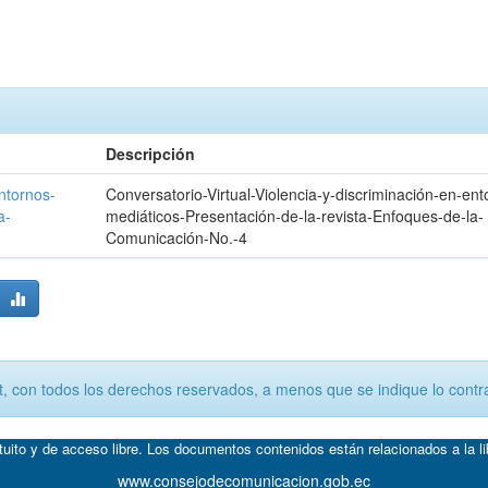
Descripción
entornos-
Conversatorio-Virtual-Violencia-y-discriminación-en-ent
a-
mediáticos-Presentación-de-la-revista-Enfoques-de-la-
Comunicación-No.-4
, con todos los derechos reservados, a menos que se indique lo contra
atuito y de acceso libre. Los documentos contenidos están relacionados a la l
www.consejodecomunicacion.gob.ec