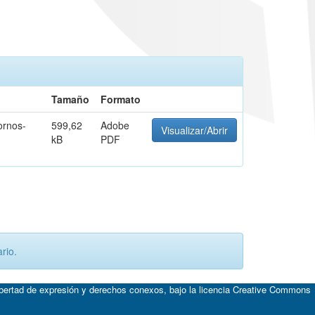
Tamaño
Formato
ornos-
599,62
Adobe
Visualizar/Abrir
kB
PDF
rio.
ibertad de expresión y derechos conexos, bajo la licencia
Creative Commons