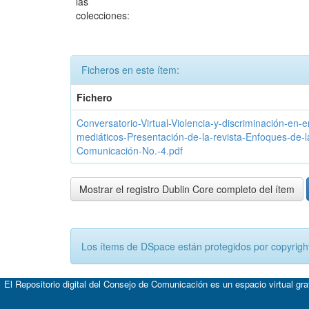
las
colecciones:
Ficheros en este ítem:
Fichero
Conversatorio-Virtual-Violencia-y-discriminación-en-
mediáticos-Presentación-de-la-revista-Enfoques-de-l
Comunicación-No.-4.pdf
Mostrar el registro Dublin Core completo del ítem
Los ítems de DSpace están protegidos por copyright
El Repositorio digital del Consejo de Comunicación es un espacio virtual gr