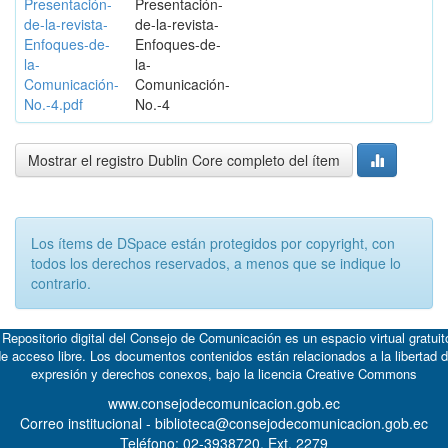
Presentación-
Presentación-
de-la-revista-
de-la-revista-
Enfoques-de-
Enfoques-de-
la-
la-
Comunicación-
Comunicación-
No.-4.pdf
No.-4
Mostrar el registro Dublin Core completo del ítem
Los ítems de DSpace están protegidos por copyright, con
todos los derechos reservados, a menos que se indique lo
contrario.
 Repositorio digital del Consejo de Comunicación es un espacio virtual gratuit
e acceso libre. Los documentos contenidos están relacionados a la libertad 
expresión y derechos conexos, bajo la licencia
Creative Commons
www.consejodecomunicacion.gob.ec
Correo institucional - biblioteca@consejodecomunicacion.gob.ec
Teléfono: 02-3938720, Ext. 2279