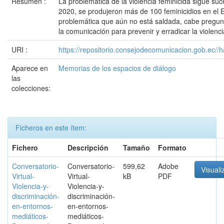
Resumen :
La problemática de la violencia feminicida sigue su
2020, se produjeron más de 100 feminicidios en el E
problemática que aún no está saldada, cabe pregunt
la comunicación para prevenir y erradicar la violen
URI :
https://repositorio.consejodecomunicacion.gob.e
Aparece en
Memorias de los espacios de diálogo
las
colecciones:
Ficheros en este ítem:
Fichero
Descripción
Tamaño
Formato
Conversatorio-
Conversatorio-
599,62
Adobe
Visuali
Virtual-
Virtual-
kB
PDF
Violencia-y-
Violencia-y-
discriminación-
discriminación-
en-entornos-
en-entornos-
mediáticos-
mediáticos-