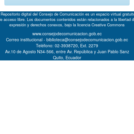
 Repositorio digital del Consejo de Comunicación es un espacio virtual gratuit
e acceso libre. Los documentos contenidos están relacionados a la libertad 
expresión y derechos conexos, bajo la licencia
Creative Commons
www.consejodecomunicacion.gob.ec
Correo institucional - biblioteca@consejodecomunicacion.gob.ec
Teléfono: 02-3938720, Ext. 2279
Av.10 de Agosto N34-566, entre Av. República y Juan Pablo Sanz
Quito, Ecuador