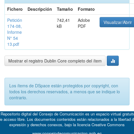
Fichero
Descripción
Tamaño
Formato
Petición
742,41
Adobe
Visualizar/Abrir
174-08,
kB
PDF
Informe
N° 54
13.pdf
Mostrar el registro Dublin Core completo del ítem
Los ítems de DSpace están protegidos por copyright, con
todos los derechos reservados, a menos que se indique lo
contrario.
 Repositorio digital del Consejo de Comunicación es un espacio virtual gratuit
e acceso libre. Los documentos contenidos están relacionados a la libertad 
expresión y derechos conexos, bajo la licencia
Creative Commons
www.consejodecomunicacion.gob.ec