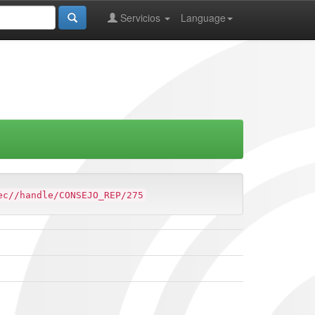
Servicios
Language
ec//handle/CONSEJO_REP/275