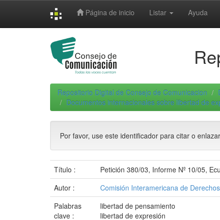
Skip
Página de inicio
Listar
Ayuda
navigation
Rep
Repositorio Digital de Consejo de Comunicacion
Documentos internacionales sobre libertad de e
Por favor, use este identificador para citar o enlaza
Título :
Petición 380/03, Informe Nº 10/05, Ec
Autor :
Comisión Interamericana de Derecho
Palabras
libertad de pensamiento
clave :
libertad de expresión