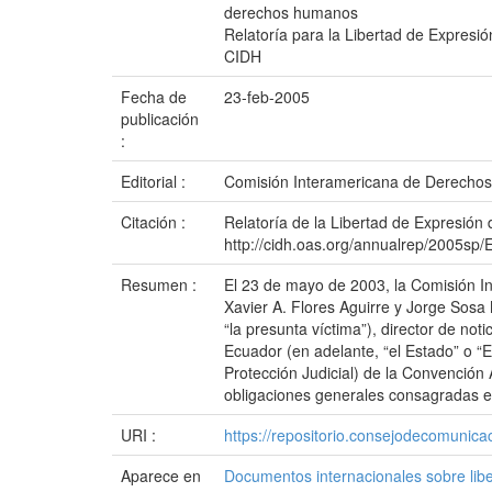
derechos humanos
Relatoría para la Libertad de Expresió
CIDH
Fecha de
23-feb-2005
publicación
:
Editorial :
Comisión Interamericana de Derecho
Citación :
Relatoría de la Libertad de Expresión 
http://cidh.oas.org/annualrep/2005sp
Resumen :
El 23 de mayo de 2003, la Comisión In
Xavier A. Flores Aguirre y Jorge Sosa 
“la presunta víctima”), director de not
Ecuador (en adelante, “el Estado” o “E
Protección Judicial) de la Convenció
obligaciones generales consagradas en 
URI :
https://repositorio.consejodecomuni
Aparece en
Documentos internacionales sobre lib