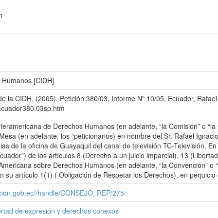
n
s Humanos [CIDH]
de la CIDH. (2005). Petición 380/03, Informe Nº 10/05, Ecuador, Rafae
/Ecuador380.03sp.htm
teramericana de Derechos Humanos (en adelante, “la Comisión” o “la CI
Mesa (en adelante, los “peticionarios) en nombre del Sr. Rafael Ignacio
icias de la oficina de Guayaquil del canal de televisión TC-Televisión. E
cuador”) de los artículos 8 (Derecho a un juicio imparcial), 13 (Libert
n Americana sobre Derechos Humanos (en adelante, “la Convención” o 
su artículo 1(1) ( Obligación de Respetar los Derechos), en perjuicio 
cacion.gob.ec//handle/CONSEJO_REP/275
ertad de expresión y derechos conexos