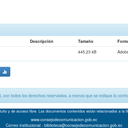
Descripción
Tamaño
Form
445,23 kB
Adob
, con todos los derechos reservados, a menos que se indique lo contra
atuito y de acceso libre. Los documentos contenidos están relacionados a la l
www.consejodecomunicacion.gob.ec
Correo institucional - biblioteca@consejodecomunicacion.gob.ec