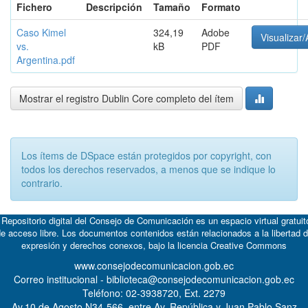
Fichero
Descripción
Tamaño
Formato
Caso Kimel
324,19
Adobe
Visualizar/
vs.
kB
PDF
Argentina.pdf
Mostrar el registro Dublin Core completo del ítem
Los ítems de DSpace están protegidos por copyright, con
todos los derechos reservados, a menos que se indique lo
contrario.
 Repositorio digital del Consejo de Comunicación es un espacio virtual gratuit
e acceso libre. Los documentos contenidos están relacionados a la libertad 
expresión y derechos conexos, bajo la licencia
Creative Commons
www.consejodecomunicacion.gob.ec
Correo institucional - biblioteca@consejodecomunicacion.gob.ec
Teléfono: 02-3938720, Ext. 2279
Av.10 de Agosto N34-566, entre Av. República y Juan Pablo Sanz