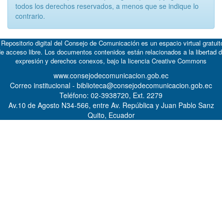
todos los derechos reservados, a menos que se indique lo
contrario.
 Repositorio digital del Consejo de Comunicación es un espacio virtual gratuit
e acceso libre. Los documentos contenidos están relacionados a la libertad 
expresión y derechos conexos, bajo la licencia
Creative Commons
www.consejodecomunicacion.gob.ec
Correo institucional - biblioteca@consejodecomunicacion.gob.ec
Teléfono: 02-3938720, Ext. 2279
Av.10 de Agosto N34-566, entre Av. República y Juan Pablo Sanz
Quito, Ecuador