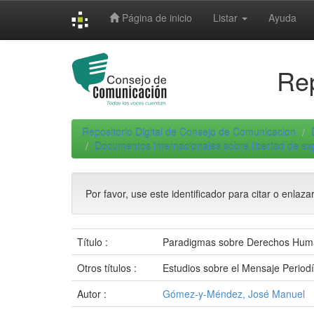
Skip
Página de inicio
Listar
Ayuda
navigation
Rep
Repositorio Digital de Consejo de Comunicacion
Documentos internacionales sobre libertad de e
Por favor, use este identificador para citar o enlaza
Título :
Paradigmas sobre Derechos Hum
Otros títulos :
Estudios sobre el Mensaje Periodí
Autor :
Gómez-y-Méndez, José Manuel