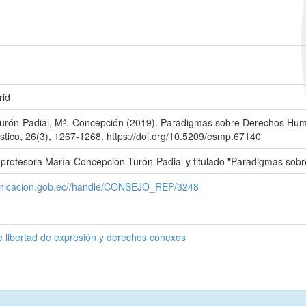
rid
urón-Padial, Mª.-Concepción (2019). Paradigmas sobre Derechos Hum
stico, 26(3), 1267-1268. https://doi.org/10.5209/esmp.67140
 la profesora María-Concepción Turón-Padial y titulado "Paradigmas s
municacion.gob.ec//handle/CONSEJO_REP/3248
 libertad de expresión y derechos conexos