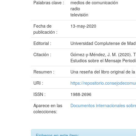
Palabras clave :
medios de comunicación
radio
televisión
Fecha de
13-may-2020
publicación :
Editorial :
Universidad Complutense de Mad
Citación :
Gómez-y-Méndez, J. M. (2020). T
Estudios sobre el Mensaje Periodí
Resumen :
Una reseña del libro original de
URI :
https://repositorio.consejodeco
ISSN :
1988-2696
Aparece en las
Documentos internacionales sobre
colecciones:
Ficheros en este ítem: