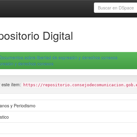
ositorio Digital
Documentos sobre libertad de expresión y derechos conexos
xpresión y derechos conexos
r este ítem:
https://repositorio.consejodecomunicacion.gob.
anos y Periodismo
stico